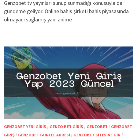
Genzobet tv yayınları sunup sunmadığı konusuyla da
gündeme geliyor. Online bahis şirketi bahis piyasasında
olmayanı sağlamış yani anime …
GENZOBET YENI GIRIŞ
/
GENZO BET GIRIŞ
/
GENZOBET
/
GENZOBET
GIRIŞ
/
GENZOBET GÜNCEL ADRESI
/
GENZOBET SITESINE GIR
/