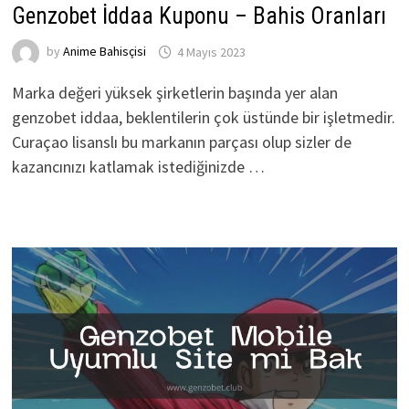
Genzobet İddaa Kuponu – Bahis Oranları
by
Anime Bahisçisi
4 Mayıs 2023
Marka değeri yüksek şirketlerin başında yer alan
genzobet iddaa, beklentilerin çok üstünde bir işletmedir.
Curaçao lisanslı bu markanın parçası olup sizler de
kazancınızı katlamak istediğinizde …