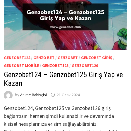
GENZOBET124
/
GENZO BET
/
GENZOBET
/
GENZOBET GIRIŞ
/
GENZOBET MOBILE
/
GENZOBET125
/
GENZOBET126
Genzobet124 – Genzobet125 Giriş Yap ve
Kazan
by
Anime Bahisçisi
21 Ocak 2024
Genzobet124, Genzobet125 ve Genzobet126 giriş
bağlantısını hemen şimdi kullanabilir ve devamında
kişisel hesaplarınıza erişim sağlayabilirsiniz.