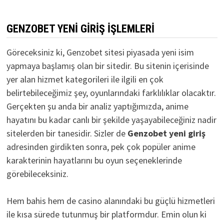
GENZOBET YENI GIRIŞ İŞLEMLERI
Göreceksiniz ki, Genzobet sitesi piyasada yeni isim
yapmaya başlamış olan bir sitedir. Bu sitenin içerisinde
yer alan hizmet kategorileri ile ilgili en çok
belirtebileceğimiz şey, oyunlarındaki farklılıklar olacaktır.
Gerçekten şu anda bir analiz yaptığımızda, anime
hayatını bu kadar canlı bir şekilde yaşayabileceğiniz nadir
sitelerden bir tanesidir. Sizler de
Genzobet yeni giriş
adresinden girdikten sonra, pek çok popüler anime
karakterinin hayatlarını bu oyun seçeneklerinde
görebileceksiniz.
Hem bahis hem de casino alanındaki bu güçlü hizmetleri
ile kısa sürede tutunmuş bir platformdur. Emin olun ki