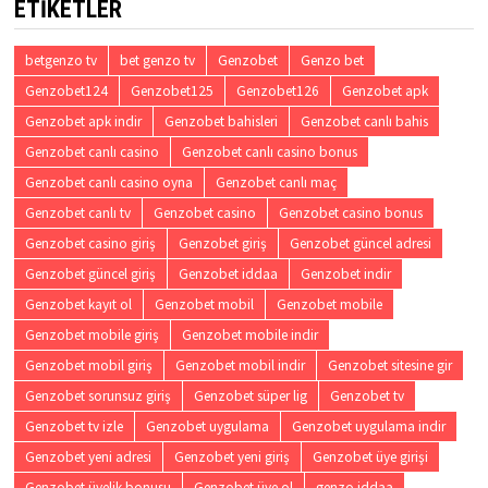
ETIKETLER
betgenzo tv
bet genzo tv
Genzobet
Genzo bet
Genzobet124
Genzobet125
Genzobet126
Genzobet apk
Genzobet apk indir
Genzobet bahisleri
Genzobet canlı bahis
Genzobet canlı casino
Genzobet canlı casino bonus
Genzobet canlı casino oyna
Genzobet canlı maç
Genzobet canlı tv
Genzobet casino
Genzobet casino bonus
Genzobet casino giriş
Genzobet giriş
Genzobet güncel adresi
Genzobet güncel giriş
Genzobet iddaa
Genzobet indir
Genzobet kayıt ol
Genzobet mobil
Genzobet mobile
Genzobet mobile giriş
Genzobet mobile indir
Genzobet mobil giriş
Genzobet mobil indir
Genzobet sitesine gir
Genzobet sorunsuz giriş
Genzobet süper lig
Genzobet tv
Genzobet tv izle
Genzobet uygulama
Genzobet uygulama indir
Genzobet yeni adresi
Genzobet yeni giriş
Genzobet üye girişi
Genzobet üyelik bonusu
Genzobet üye ol
genzo iddaa