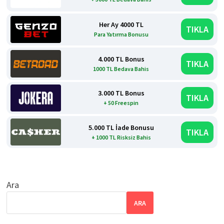
Her Ay 4000 TL
TIKLA
Para Yatırma Bonusu
4.000 TL Bonus
TIKLA
1000 TL Bedava Bahis
3.000 TL Bonus
TIKLA
+ 50 Freespin
5.000 TL İade Bonusu
TIKLA
+ 1000 TL Risksiz Bahis
Ara
ARA