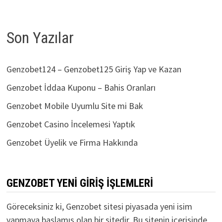
Son Yazılar
Genzobet124 – Genzobet125 Giriş Yap ve Kazan
Genzobet İddaa Kuponu – Bahis Oranları
Genzobet Mobile Uyumlu Site mi Bak
Genzobet Casino İncelemesi Yaptık
Genzobet Üyelik ve Firma Hakkında
GENZOBET YENI GIRIŞ İŞLEMLERI
Göreceksiniz ki, Genzobet sitesi piyasada yeni isim
yapmaya başlamış olan bir sitedir. Bu sitenin içerisinde