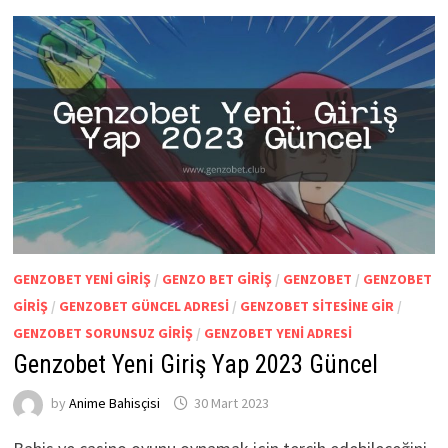
GENZOBET YENI GIRIŞ
/
GENZO BET GIRIŞ
/
GENZOBET
/
GENZOBET
GIRIŞ
/
GENZOBET GÜNCEL ADRESI
/
GENZOBET SITESINE GIR
/
GENZOBET SORUNSUZ GIRIŞ
/
GENZOBET YENI ADRESI
Genzobet Yeni Giriş Yap 2023 Güncel
by
Anime Bahisçisi
30 Mart 2023