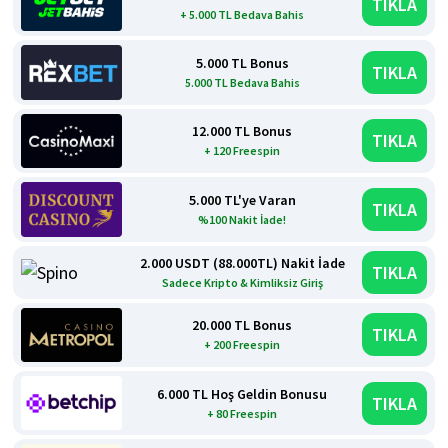
TIKLA
+ 5.000 TL Bedava Bahis
5.000 TL Bonus
TIKLA
5.000 TL Bedava Bahis
12.000 TL Bonus
TIKLA
+ 120 Freespin
5.000 TL'ye Varan
TIKLA
%100 Nakit İade!
2.000 USDT (88.000TL) Nakit İade
TIKLA
Sadece Kripto & Kimliksiz Giriş
20.000 TL Bonus
TIKLA
+ 200 Freespin
6.000 TL Hoş Geldin Bonusu
TIKLA
+ 80 Freespin