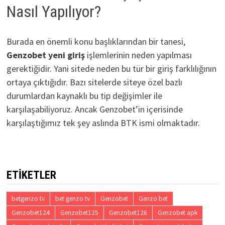
Nasıl Yapılıyor?
Burada en önemli konu başlıklarından bir tanesi,
Genzobet yeni giriş
işlemlerinin neden yapılması
gerektiğidir. Yani sitede neden bu tür bir giriş farklılığının
ortaya çıktığıdır. Bazı sitelerde siteye özel bazlı
durumlardan kaynaklı bu tip değişimler ile
karşılaşabiliyoruz. Ancak Genzobet’in içerisinde
karşılaştığımız tek şey aslında BTK ismi olmaktadır.
ETIKETLER
betgenzo tv
bet genzo tv
Genzobet
Genzo bet
Genzobet124
Genzobet125
Genzobet126
Genzobet apk