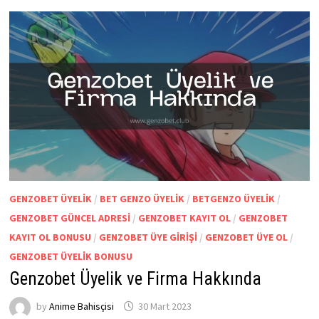
GENZOBET ÜYELIK
/
BET GENZO ÜYELIK
/
BETGENZO ÜYELIK
/
GENZOBET GÜNCEL ADRESI
/
GENZOBET KAYIT OL
/
GENZOBET
KAYIT OL BONUSU
/
GENZOBET ÜYE GIRIŞI
/
GENZOBET ÜYE OL
/
GENZOBET ÜYELIK BONUSU
Genzobet Üyelik ve Firma Hakkında
by
Anime Bahisçisi
30 Mart 2023