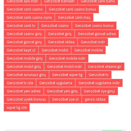
Genzobet apk indir
Genzobet bahisleri
Genzobet canlı bahis
Genzobet canlı casino
Genzobet canlı casino bonus
Genzobet canlı casino oyna
Genzobet canlı maç
Genzobet canlı tv
Genzobet casino
Genzobet casino bonus
Genzobet casino giriş
Genzobet giriş
Genzobet güncel adresi
Genzobet güncel giriş
Genzobet iddaa
Genzobet indir
Genzobet kayıt ol
Genzobet mobil
Genzobet mobile
Genzobet mobile giriş
Genzobet mobile indir
Genzobet mobil giriş
Genzobet mobil indir
Genzobet sitesine gir
Genzobet sorunsuz giriş
Genzobet süper lig
Genzobet tv
Genzobet tv izle
Genzobet uygulama
Genzobet uygulama indir
Genzobet yeni adresi
Genzobet yeni giriş
Genzobet üye girişi
Genzobet üyelik bonusu
Genzobet üye ol
genzo iddaa
süper lig izle