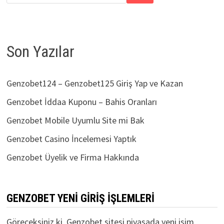
Son Yazılar
Genzobet124 – Genzobet125 Giriş Yap ve Kazan
Genzobet İddaa Kuponu – Bahis Oranları
Genzobet Mobile Uyumlu Site mi Bak
Genzobet Casino İncelemesi Yaptık
Genzobet Üyelik ve Firma Hakkında
GENZOBET YENI GIRIŞ İŞLEMLERI
Göreceksiniz ki, Genzobet sitesi piyasada yeni isim