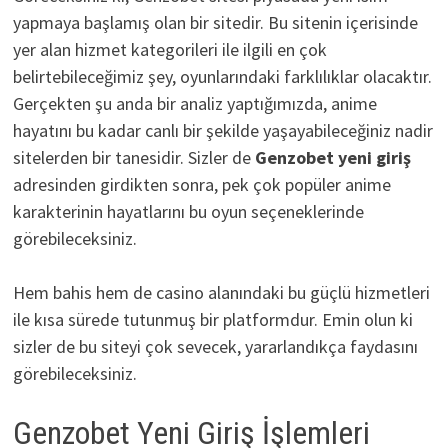
yapmaya başlamış olan bir sitedir. Bu sitenin içerisinde
yer alan hizmet kategorileri ile ilgili en çok
belirtebileceğimiz şey, oyunlarındaki farklılıklar olacaktır.
Gerçekten şu anda bir analiz yaptığımızda, anime
hayatını bu kadar canlı bir şekilde yaşayabileceğiniz nadir
sitelerden bir tanesidir. Sizler de
Genzobet yeni giriş
adresinden girdikten sonra, pek çok popüler anime
karakterinin hayatlarını bu oyun seçeneklerinde
görebileceksiniz.
Hem bahis hem de casino alanındaki bu güçlü hizmetleri
ile kısa sürede tutunmuş bir platformdur. Emin olun ki
sizler de bu siteyi çok sevecek, yararlandıkça faydasını
görebileceksiniz.
Genzobet Yeni Giriş İşlemleri