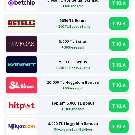
TIKLA
+ 80 Freespin
5050 TL Bonus
TIKLA
+ 500 TL Bedava Bahis
5.000 TL Bonus
TIKLA
+ 300 Freespin
5.000 TL Bonus
TIKLA
+ 500 TL Bedava Bahis
10.000 TL Hoşgeldin Bonusu
TIKLA
+ 50 Freespin
Toplam 6.000 TL Bonus
TIKLA
+ 100 Freespin
8.000 TL Hoşgeldin Bonusu
TIKLA
Milyar.com Seni Bekliyor