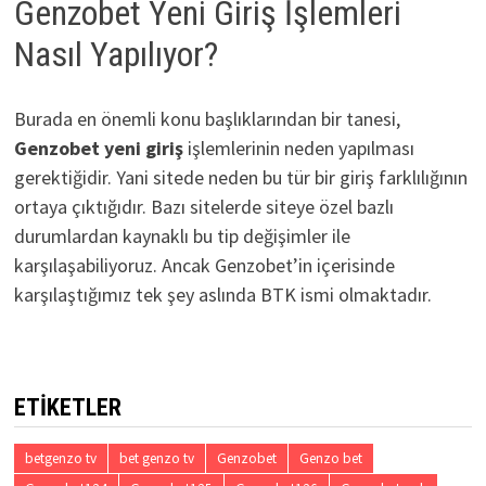
Genzobet Yeni Giriş İşlemleri
Nasıl Yapılıyor?
Burada en önemli konu başlıklarından bir tanesi,
Genzobet yeni giriş
işlemlerinin neden yapılması
gerektiğidir. Yani sitede neden bu tür bir giriş farklılığının
ortaya çıktığıdır. Bazı sitelerde siteye özel bazlı
durumlardan kaynaklı bu tip değişimler ile
karşılaşabiliyoruz. Ancak Genzobet’in içerisinde
karşılaştığımız tek şey aslında BTK ismi olmaktadır.
ETIKETLER
betgenzo tv
bet genzo tv
Genzobet
Genzo bet