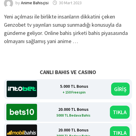
by
Anime Bahisçisi
30 Mart 2023
Yeni açılması ile birlikte insanların dikkatini çeken
Genzobet tv yayınları sunup sunmadığı konusuyla da
gündeme geliyor. Online bahis şirketi bahis piyasasında
olmayanı sağlamış yani anime …
CANLI BAHIS VE CASINO
5.000 TL Bonus
GİRİŞ
+ 150 Freespin
20.000 TL Bonus
TIKLA
5000 TL Bedava Bahis
20.000 TL Bonus
TIKLA
3000 TL Bedava Bahis